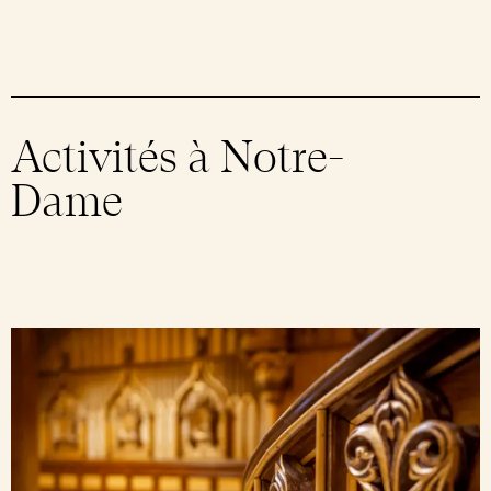
Soutenir Notre-Dame
Réservation de groupes
Forfait : Récits de Notre-Dame(s)
Intention de messe
Nouvelles et actualités
Messes quotidiennes
Célébrations et sacrements
Salle de presse
Offres pour les groupes
Feuillet paroissial
Activités à Notre-
Infolettre paroissiale
Dame
Catéchèse paroissiale
Fêtes religieuses
Obtenez un certificat