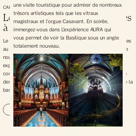
une visite touristique pour admirer de nombreux
CAFÉ LE FIRMAMENT
trésors artistiques tels que les vitraux
Le Firmament ouvre ses portes
magistraux et l'orgue Casavant. En soirée,
à la basilique !
immergez-vous dans L'expérience AURA qui
vous permet de voir la Basilique sous un angle
Le café
Le Firmament
a officiellement ouvert ses portes
totalement nouveau.
au cœur de la basilique. Opéré par Café Saint-Henri, ce
nouvel espace permet aux visiteurs de prolonger leur
expérience dans un décor exceptionnel, tout en
contribuant à la préservation du patrimoine. Une partie
des profits sera en effet consacrée à la restauration de la
basilique.
UN CAFÉ À LA BASILIQUE NOTRE-DAME